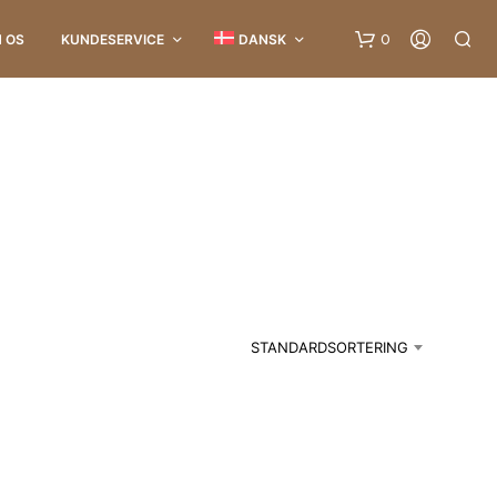
0
 OS
KUNDESERVICE
DANSK
I
N
G
STANDARDSORTERING
E
N
V
A
R
E
R