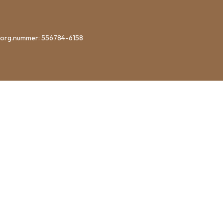
I
K
U
R
 org.nummer: 556784-6158
V
E
N
.