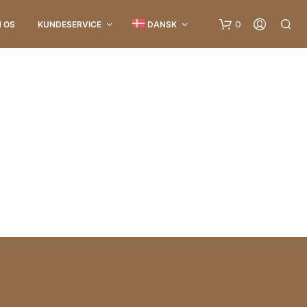
0
 OS
KUNDESERVICE
DANSK
I
N
G
E
N
V
A
R
E
R