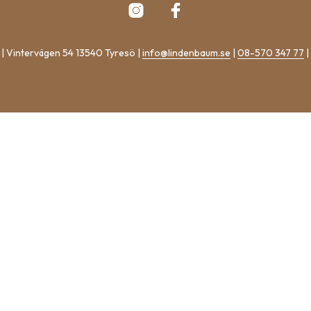
| Vintervägen 54 13540 Tyresö |
info@lindenbaum.se
|
08-570 347 77
|